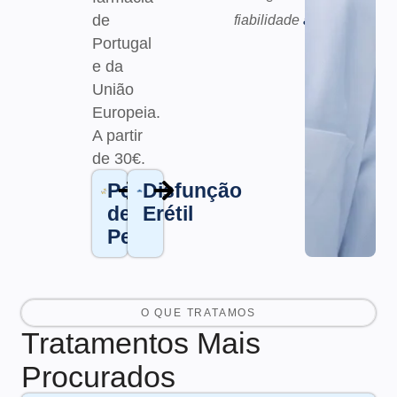
de
fiabilidade
aqui.
Portugal
e da
União
Europeia.
A partir
de 30€
.
Perda
Disfunção
de
Erétil
Peso
O QUE TRATAMOS
Tratamentos Mais
Procurados