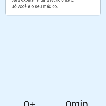
para explicar a uma rececionista.
Só você e o seu médico.
0
+
0
min