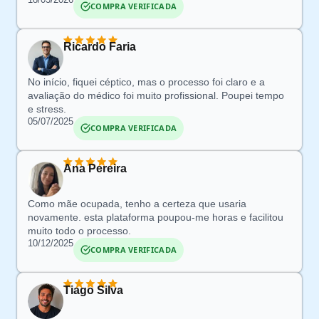
COMPRA VERIFICADA
Ricardo Faria
No início, fiquei
céptico
, mas o processo foi claro e a
avaliação do médico foi muito profissional.
Poupei tempo
e stress
.
05/07/2025
COMPRA VERIFICADA
Ana Pereira
Como mãe ocupada, t
enho a certeza que usaria
novamente.
esta
plataforma poupou-me
horas e facilitou
muito todo o processo.
10/12/2025
COMPRA VERIFICADA
Tiago Silva