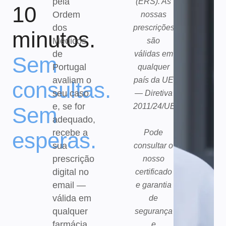
pela
(ERS). As
10
Ordem
nossas
dos
prescrições
minutos.
Médicos
são
de
válidas em
Sem
Portugal
qualquer
avaliam o
país da UE
consultas.
seu caso
— Diretiva
e, se for
2011/24/UE.
Sem
adequado,
recebe a
esperas.
Pode
sua
consultar o
prescrição
nosso
digital no
certificado
email —
e garantia
válida em
de
qualquer
segurança
farmácia
e