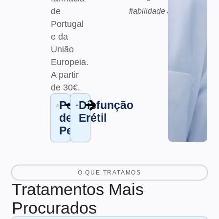
de
fiabilidade
aqui.
Portugal
e da
União
Europeia.
A partir
de 30€
.
Perda
Disfunção
de
Erétil
Peso
O QUE TRATAMOS
Tratamentos Mais
Procurados