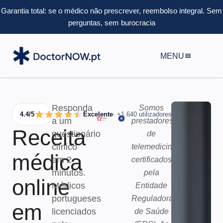
Garantia total: se o médico não prescrever, reembolso integral.
Sem
perguntas, sem burocracia
MENU
Responda
Somos
4.4/5
Excelente
· +1.640 utilizadores
a um
prestadores
Receita
questionário
de
clínico
telemedicina
médica
em 2
certificados
minutos.
pela
online
Médicos
Entidade
portugueses
Reguladora
em
licenciados
de Saúde