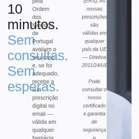
pela
(ERS). As
10
Ordem
nossas
dos
prescrições
minutos.
Médicos
são
de
válidas em
Sem
Portugal
qualquer
avaliam o
país da UE
consultas.
seu caso
— Diretiva
e, se for
2011/24/UE.
Sem
adequado,
recebe a
esperas.
Pode
sua
consultar o
prescrição
nosso
digital no
certificado
email —
e garantia
válida em
de
qualquer
segurança
farmácia
e