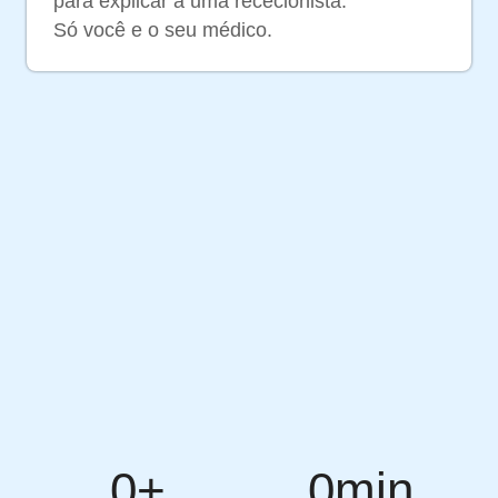
para explicar a uma rececionista.
Só você e o seu médico.
0
+
0
min