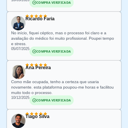
COMPRA VERIFICADA
Ricardo Faria
No início, fiquei
céptico
, mas o processo foi claro e a
avaliação do médico foi muito profissional.
Poupei tempo
e stress
.
05/07/2025
COMPRA VERIFICADA
Ana Pereira
Como mãe ocupada, t
enho a certeza que usaria
novamente.
esta
plataforma poupou-me
horas e facilitou
muito todo o processo.
10/12/2025
COMPRA VERIFICADA
Tiago Silva