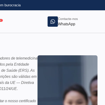
m burocracia
Contacte-nos
WhatsApp
dores de telemedicina
ados pela Entidade
 de Saúde (ERS). As
rições são válidas em
aís da UE — Diretiva
011/24/UE.
ar o nosso certificado