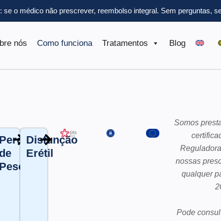
l: se o médico não prescrever, reembolso integral.
Sem perguntas, se
bre nós
Como funciona
Tratamentos
Blog
Somos presta
certific
Perda
Disfunção
Reguladora
de
Erétil
nossas presc
Peso
qualquer p
2
Pode consult