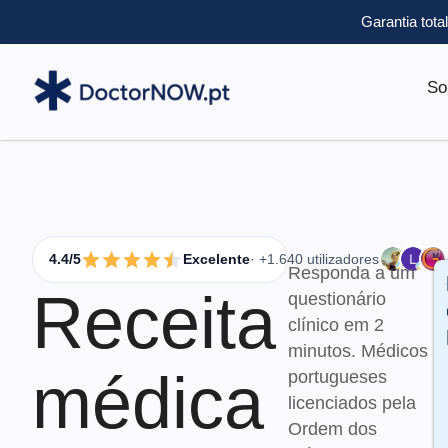
Garantia tota
So
4.4/5
Excelente
· +1.640 utilizadores
Responda a um
Receita
questionário
clínico em 2
minutos. Médicos
médica
portugueses
licenciados pela
Ordem dos