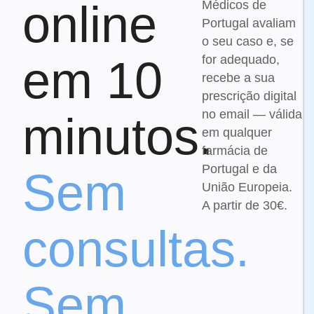
online
Médicos de
Portugal avaliam
o seu caso e, se
em 10
for adequado,
recebe a sua
prescrição digital
no email — válida
minutos.
em qualquer
farmácia de
Portugal e da
Sem
União Europeia.
A partir de 30€
.
consultas.
Sem