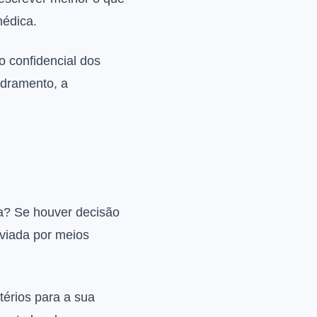
médica.
o confidencial dos
adramento, a
da? Se houver decisão
nviada por meios
térios para a sua