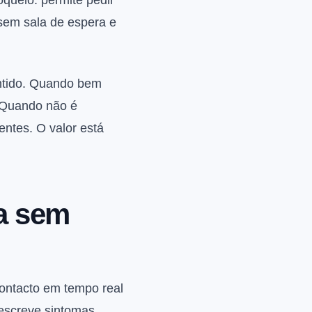
queio: permite pedir
 sem sala de espera e
entido. Quando bem
. Quando não é
ntes. O valor está
na sem
contacto em tempo real
descreve sintomas,