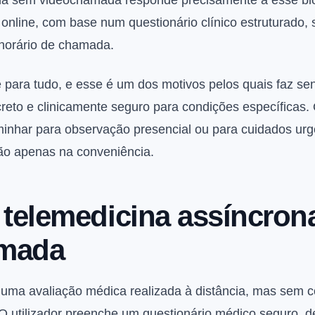
na sem videochamada responde precisamente a esse blo
online, com base num questionário clínico estruturado,
horário de chamada.
 para tudo, e esse é um dos motivos pelos quais faz s
screto e clinicamente seguro para condições específicas
nhar para observação presencial ou para cuidados urge
não apenas na conveniência.
 telemedicina assíncro
amada
e uma avaliação médica realizada à distância, mas sem 
 O utilizador preenche um questionário médico seguro, 