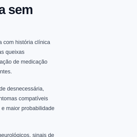
na sem
 com história clínica
as queixas
vação de medicação
ntes.
de desnecessária,
intomas compatíveis
 e maior probabilidade
 neurológicos, sinais de