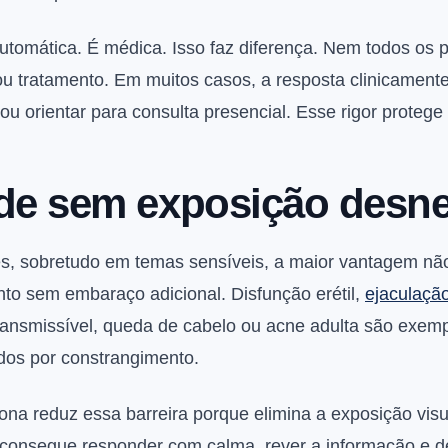
automática. É médica. Isso faz diferença. Nem todos os
ou tratamento. Em muitos casos, a resposta clinicamente
ou orientar para consulta presencial. Esse rigor protege
ade sem exposição desne
res, sobretudo em temas sensíveis, a maior vantagem nã
nto sem embaraço adicional. Disfunção erétil,
ejaculaçã
ransmissível, queda de cabelo ou acne adulta são exem
dos por constrangimento.
ona reduz essa barreira porque elimina a exposição visu
 consegue responder com calma, rever a informação e d