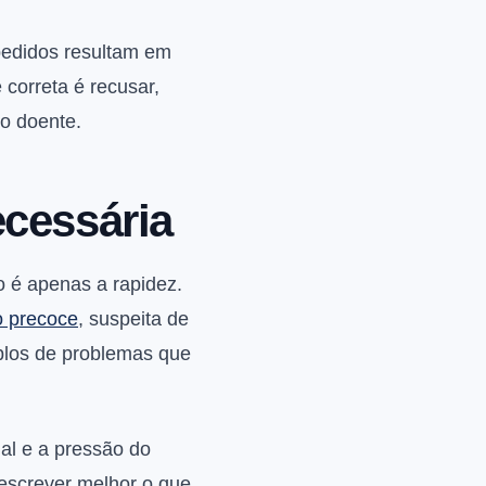
 pedidos resultam em
 correta é recusar,
 o doente.
cessária
o é apenas a rapidez.
o precoce
, suspeita de
plos de problemas que
al e a pressão do
escrever melhor o que