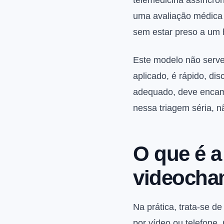
telemedicina assíncro
uma avaliação médica 
sem estar preso a um 
Este modelo não serve
aplicado, é rápido, di
adequado, deve encami
nessa triagem séria, 
O que é a
videoch
Na prática, trata-se d
por vídeo ou telefone.