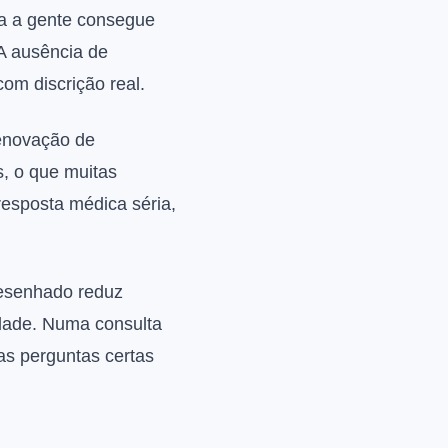
a a gente consegue
 A ausência de
om discrição real.
renovação de
s, o que muitas
esposta médica séria,
desenhado reduz
idade. Numa consulta
 as perguntas certas