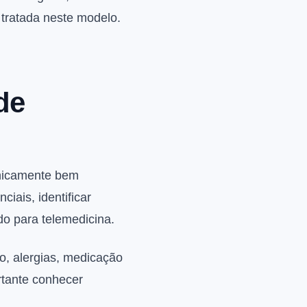
 tratada neste modelo.
de
inicamente bem
iais, identificar
do para telemedicina.
co, alergias, medicação
rtante conhecer