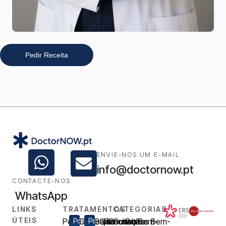
Pedir Receita
ENVIE-NOS UM E-MAIL
info@doctornow.pt
CONTACTE-NOS
WhatsApp
LINKS
TRATAMENTOS
CATEGORIAS
ÚTEIS
Perda
Popular
Disfunção
Popular
Baixa
Consulta
Renovação
Consulta
Consultas
Bem-
Bem-
Bem-