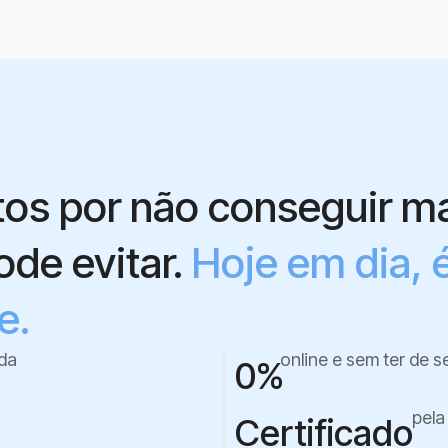
os por não conseguir ma
de evitar.
Hoje em dia, 
e.
ada
online e sem ter de s
0
%
pela
Certificado