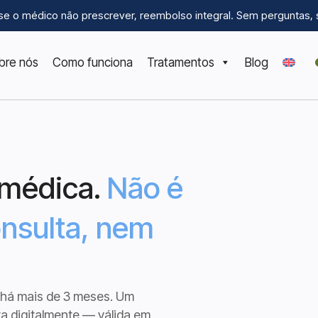
: se o médico não prescrever, reembolso integral.
Sem perguntas, 
bre nós
Como funciona
Tratamentos
Blog
 médica.
Não é
onsulta, nem
há mais de 3 meses.
Um
ta digitalmente — válida em