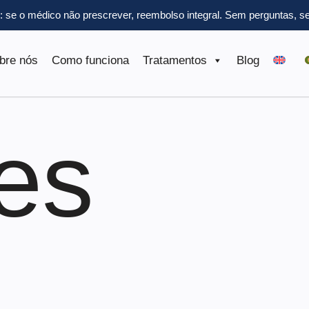
l: se o médico não prescrever, reembolso integral.
Sem perguntas, se
bre nós
Como funciona
Tratamentos
Blog
es