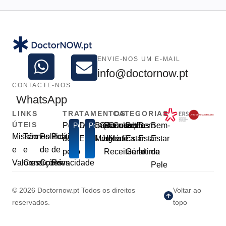
ENVIE-NOS UM E-MAIL
info@doctornow.pt
CONTACTE-NOS
WhatsApp
LINKS
TRATAMENTOS
CATEGORIAS
ÚTEIS
Perda
Popular
Disfunção
Popular
Baixa
Consulta
Renovação
Consulta
Consultas
Bem-
Bem-
Bem-
Missão
Termos
Política
Política
de
Erétil
Médica
Urgente
de
Médica
Estar
Estar
Estar
e
e
de
de
peso
Receituário
Geral
Íntimo
da
Valores
Condições
Cookies
Privacidade
Pele
© 2026 Doctornow.pt Todos os direitos
Voltar ao
reservados.
topo