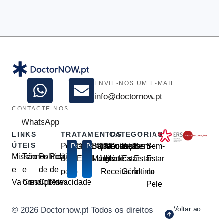
ENVIE-NOS UM E-MAIL
info@doctornow.pt
CONTACTE-NOS
WhatsApp
LINKS
TRATAMENTOS
CATEGORIAS
ÚTEIS
Perda
Popular
Disfunção
Popular
Baixa
Consulta
Renovação
Consulta
Consultas
Bem-
Bem-
Bem-
Missão
Termos
Política
Política
de
Erétil
Médica
Urgente
de
Médica
Estar
Estar
Estar
e
e
de
de
peso
Receituário
Geral
Íntimo
da
Valores
Condições
Cookies
Privacidade
Pele
Voltar ao
© 2026 Doctornow.pt Todos os direitos