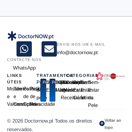
ENVIE-NOS UM E-MAIL
info@doctornow.pt
CONTACTE-NOS
WhatsApp
LINKS
TRATAMENTOS
CATEGORIAS
ÚTEIS
Perda
Popular
Disfunção
Popular
Baixa
Consulta
Renovação
Consulta
Consultas
Bem-
Bem-
Bem-
Missão
Termos
Política
Política
de
Erétil
Médica
Urgente
de
Médica
Estar
Estar
Estar
e
e
de
de
peso
Receituário
Geral
Íntimo
da
Valores
Condições
Cookies
Privacidade
Pele
Voltar ao
© 2026 Doctornow.pt Todos os direitos
topo
reservados.