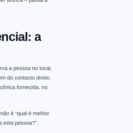
er teórica – passa a
ncial: a
rva a pessoa no local,
em do contacto direto.
línica fornecida, no
 não é “qual é melhor
a esta pessoa?”.