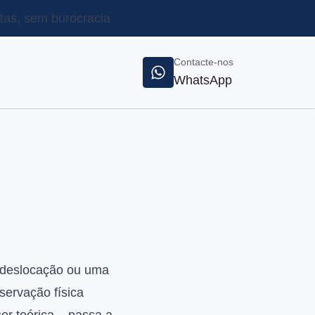
as, sem burocracia
Contacte-nos
WhatsApp
 deslocação ou uma
ervação física