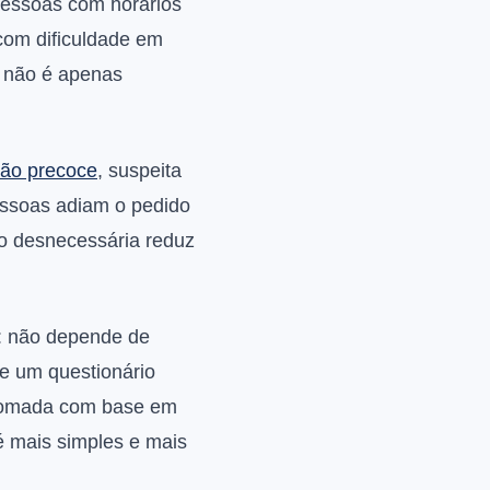
 Pessoas com horários
com dificuldade em
i não é apenas
ção precoce
, suspeita
essoas adiam o pedido
ão desnecessária reduz
e: não depende de
e um questionário
é tomada com base em
é mais simples e mais