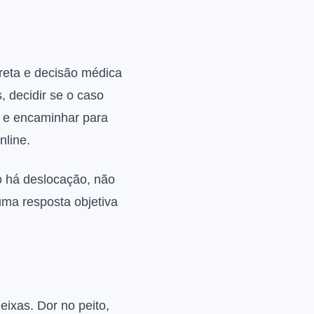
reta e decisão médica
, decidir se o caso
do e encaminhar para
nline.
o há deslocação, não
uma resposta objetiva
eixas. Dor no peito,