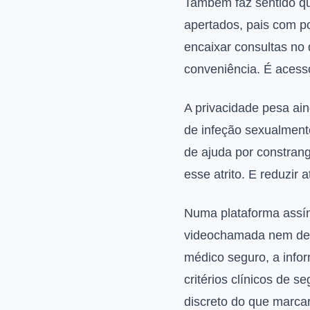
Também faz sentido qu
apertados, pais com p
encaixar consultas no 
conveniência. É acess
A privacidade pesa ai
de infeção sexualment
de ajuda por constran
esse atrito. E reduzir 
Numa plataforma assín
videochamada nem de e
médico seguro, a info
critérios clínicos de 
discreto do que marcar