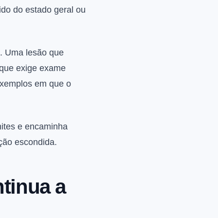
pido do estado geral ou
. Uma lesão que
 que exige exame
 exemplos em que o
imites e encaminha
ação escondida.
tinua a