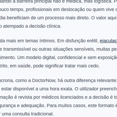
ando a barreira principal não é médica, mas logística.
ouco tempo, profissionais em deslocação ou quem vive 
dia beneficiam de um processo mais direto. O valor aqu
o atempado a decisão clínica.
nda mais em temas íntimos. Em disfunção erétil,
ejacula
e transmissível ou outras situações sensíveis, muitas p
gimento. Um modelo digital, confidencial e sem exposiç
atrito, em saúde, pode significar tratar mais cedo.
crona, como a DoctorNow, há outra diferença relevant
star disponível a uma hora exata. O utilizador preench
rmação é revista por médicos licenciados e a decisão 
segurança e adequação. Para muitos casos, este formato 
 uma consulta tradicional.