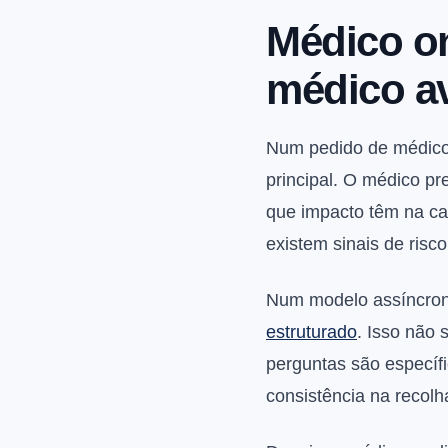
Médico on
médico av
Num pedido de médico 
principal. O médico pr
que impacto têm na ca
existem sinais de ris
Num modelo assíncron
estruturado
. Isso não 
perguntas são específ
consistência na recolh