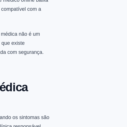
e médico online baixa
e compatível com a
a médica não é um
 que existe
tada com segurança.
édica
uando os sintomas são
línica responsável.