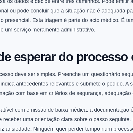
isa os dados e decide entre três caminhos. Pode emitir
onal ou pode concluir que a situação não é adequada pa
 presencial. Esta triagem é parte do acto médico. É t
de um serviço meramente administrativo.
e esperar do processo 
rocesso deve ser simples. Preenche um questionário segur
 indica antecedentes relevantes e submete o pedido. A 
rmação com base em critérios de segurança, adequação e 
patível com emissão de baixa médica, a documentação é
eve receber uma orientação clara sobre o passo seguinte.
uz ansiedade. Ninguém quer perder tempo num processo