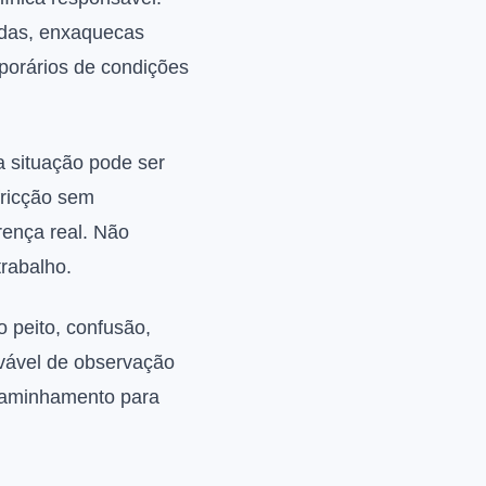
cidas, enxaquecas
porários de condições
 a situação pode ser
fricção sem
rença real. Não
trabalho.
no peito, confusão,
vável de observação
encaminhamento para