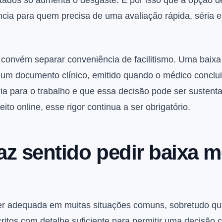
rtados só aumenta o desgaste. É por isso que a opção d
cia para quem precisa de uma avaliação rápida, séria 
s convém separar conveniência de facilitismo. Uma baix
É um documento clínico, emitido quando o médico conclui
ia para o trabalho e que essa decisão pode ser susten
to online, esse rigor continua a ser obrigatório.
z sentido pedir baixa m
er adequada em muitas situações comuns, sobretudo q
critos com detalhe suficiente para permitir uma decisão c