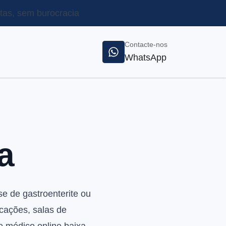
as, sem burocracia
Contacte-nos
WhatsApp
a
e de gastroenterite ou
ocações, salas de