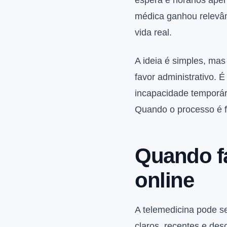
espera e horários ape
médica ganhou relevân
vida real.
A ideia é simples, ma
favor administrativo. 
incapacidade temporár
Quando o processo é fei
Quando fa
online
A telemedicina pode s
claros, recentes e des