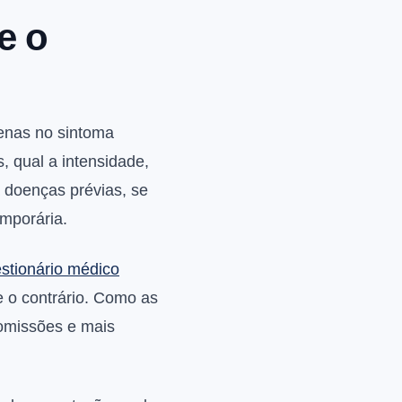
e o
enas no sintoma
, qual a intensidade,
 doenças prévias, se
emporária.
stionário médico
e o contrário. Como as
 omissões e mais