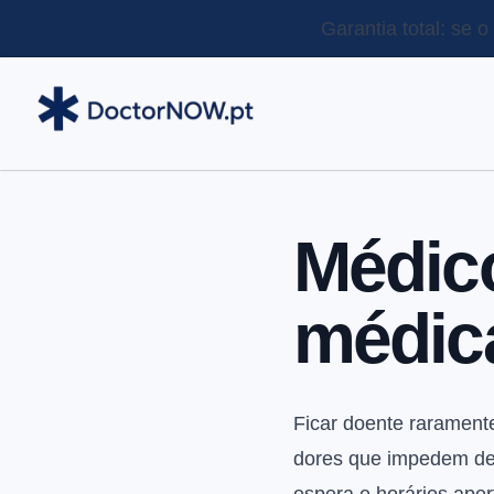
Garantia total: se 
Médico
médic
Ficar doente raramente
dores que impedem de t