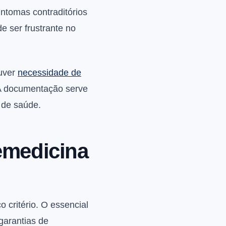
ntomas contraditórios
e ser frustrante no
ouver
necessidade de
. A documentação serve
a de saúde.
emedicina
o critério. O essencial
garantias de