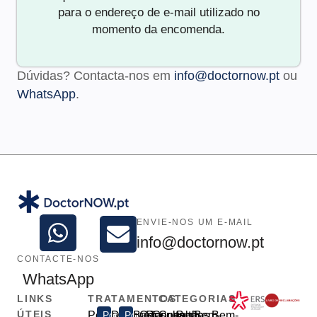
para o endereço de e-mail utilizado no
momento da encomenda.
Dúvidas? Contacta-nos em
info@doctornow.pt
ou
WhatsApp
.
ENVIE-NOS UM E-MAIL
info@doctornow.pt
CONTACTE-NOS
WhatsApp
LINKS
TRATAMENTOS
CATEGORIAS
ÚTEIS
Perda
Popular
Disfunção
Popular
Baixa
Consulta
Renovação
Consulta
Consultas
Bem-
Bem-
Bem-