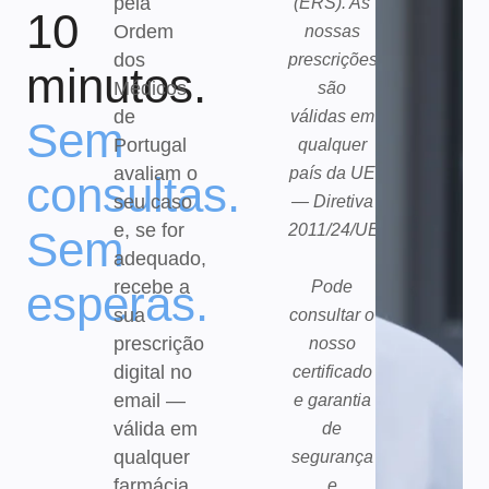
pela
(ERS). As
10
Ordem
nossas
dos
prescrições
minutos.
Médicos
são
de
válidas em
Sem
Portugal
qualquer
avaliam o
país da UE
consultas.
seu caso
— Diretiva
e, se for
2011/24/UE.
Sem
adequado,
recebe a
esperas.
Pode
sua
consultar o
prescrição
nosso
digital no
certificado
email —
e garantia
válida em
de
qualquer
segurança
farmácia
e