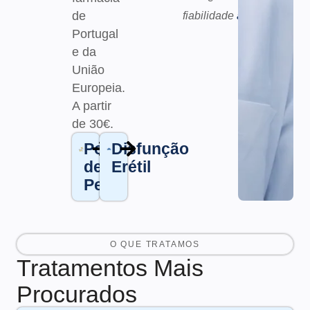
de
fiabilidade
aqui.
Portugal
e da
União
Europeia.
A partir
de 30€
.
Perda
Disfunção
de
Erétil
Peso
O QUE TRATAMOS
Tratamentos Mais
Procurados