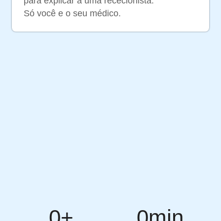
para explicar a uma rececionista.
Só você e o seu médico.
0
+
0
min