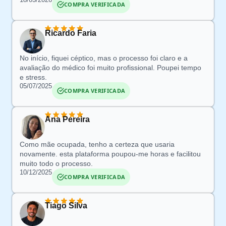
COMPRA VERIFICADA
Ricardo Faria
No início, fiquei
céptico
, mas o processo foi claro e a
avaliação do médico foi muito profissional.
Poupei tempo
e stress
.
05/07/2025
COMPRA VERIFICADA
Ana Pereira
Como mãe ocupada, t
enho a certeza que usaria
novamente.
esta
plataforma poupou-me
horas e facilitou
muito todo o processo.
10/12/2025
COMPRA VERIFICADA
Tiago Silva