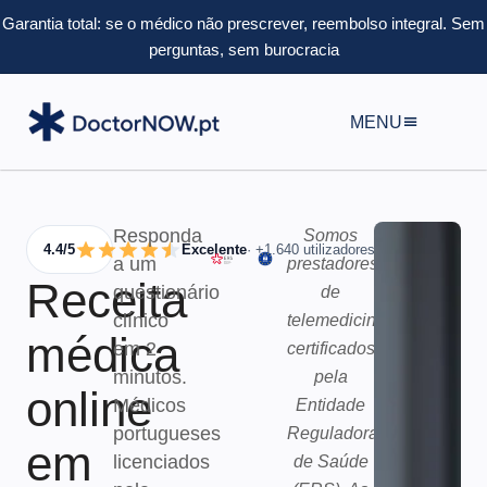
Garantia total: se o médico não prescrever, reembolso integral.
Sem
perguntas, sem burocracia
MENU
Responda
Somos
4.4/5
Excelente
· +1.640 utilizadores
a um
prestadores
Receita
questionário
de
clínico
telemedicina
médica
em 2
certificados
minutos.
pela
online
Médicos
Entidade
portugueses
Reguladora
em
licenciados
de Saúde