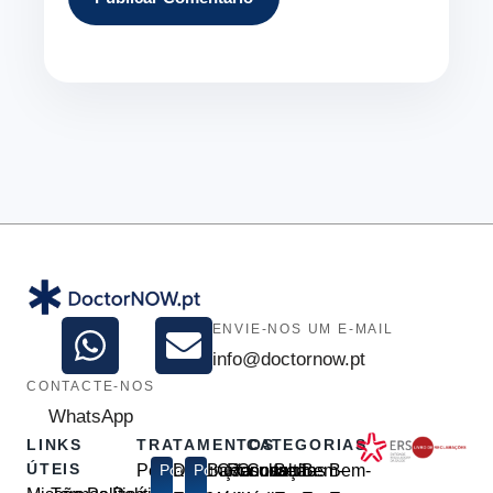
ENVIE-NOS UM E-MAIL
info@doctornow.pt
CONTACTE-NOS
WhatsApp
LINKS
TRATAMENTOS
CATEGORIAS
ÚTEIS
Perda
Popular
Disfunção
Popular
Baixa
Consulta
Renovação
Consulta
Consultas
Bem-
Bem-
Bem-