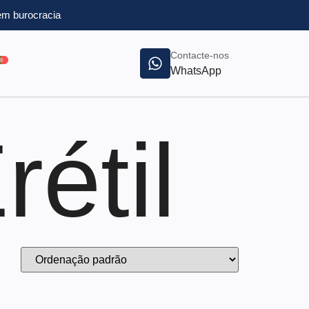
m burocracia
Contacte-nos
WhatsApp
étil