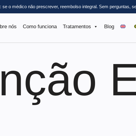
l: se o médico não prescrever, reembolso integral.
Sem perguntas, se
bre nós
Como funciona
Tratamentos
Blog
nção Er