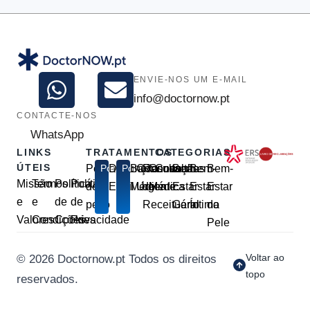
ENVIE-NOS UM E-MAIL
info@doctornow.pt
CONTACTE-NOS
WhatsApp
LINKS
TRATAMENTOS
CATEGORIAS
ÚTEIS
Perda
Popular
Disfunção
Popular
Baixa
Consulta
Renovação
Consulta
Consultas
Bem-
Bem-
Bem-
Missão
Termos
Política
Política
de
Erétil
Médica
Urgente
de
Médica
Estar
Estar
Estar
e
e
de
de
peso
Receituário
Geral
Íntimo
da
Valores
Condições
Cookies
Privacidade
Pele
Voltar ao
© 2026 Doctornow.pt Todos os direitos
topo
reservados.