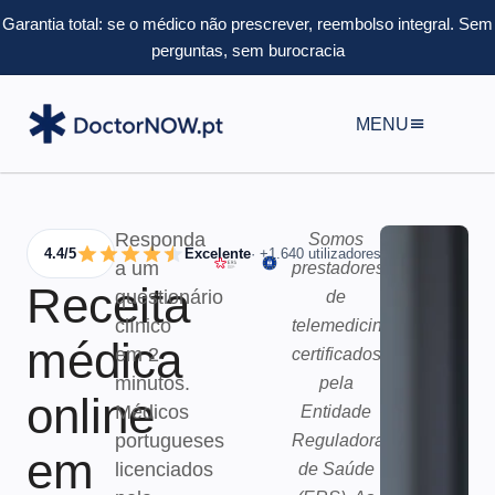
Garantia total: se o médico não prescrever, reembolso integral.
Sem
perguntas, sem burocracia
MENU
Responda
Somos
4.4/5
Excelente
· +1.640 utilizadores
a um
prestadores
Receita
questionário
de
clínico
telemedicina
médica
em 2
certificados
minutos.
pela
online
Médicos
Entidade
portugueses
Reguladora
em
licenciados
de Saúde