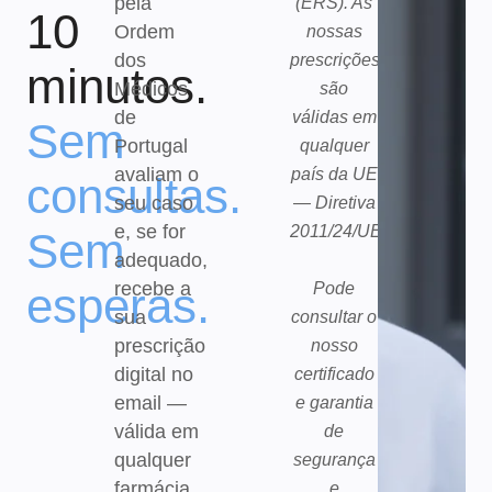
pela
(ERS). As
10
Ordem
nossas
dos
prescrições
minutos.
Médicos
são
de
válidas em
Sem
Portugal
qualquer
avaliam o
país da UE
consultas.
seu caso
— Diretiva
e, se for
2011/24/UE.
Sem
adequado,
recebe a
esperas.
Pode
sua
consultar o
prescrição
nosso
digital no
certificado
email —
e garantia
válida em
de
qualquer
segurança
farmácia
e