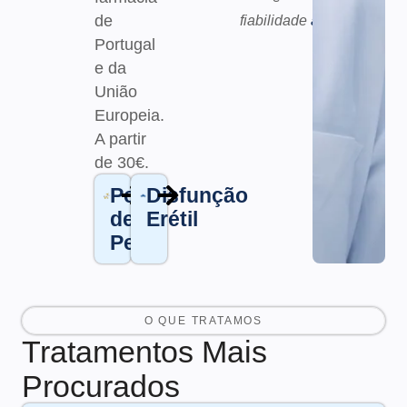
de
fiabilidade
aqui.
Portugal
e da
União
Europeia.
A partir
de 30€
.
Perda
Disfunção
de
Erétil
Peso
O QUE TRATAMOS
Tratamentos Mais
Procurados