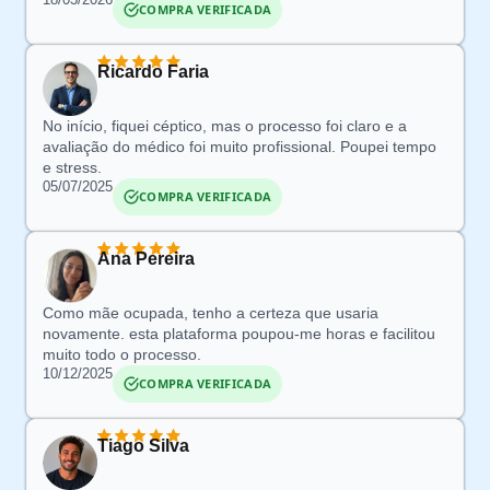
COMPRA VERIFICADA
Ricardo Faria
No início, fiquei
céptico
, mas o processo foi claro e a
avaliação do médico foi muito profissional.
Poupei tempo
e stress
.
05/07/2025
COMPRA VERIFICADA
Ana Pereira
Como mãe ocupada, t
enho a certeza que usaria
novamente.
esta
plataforma poupou-me
horas e facilitou
muito todo o processo.
10/12/2025
COMPRA VERIFICADA
Tiago Silva