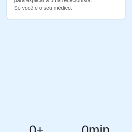
para explicar a uma rececionista.
Só você e o seu médico.
0
+
0
min