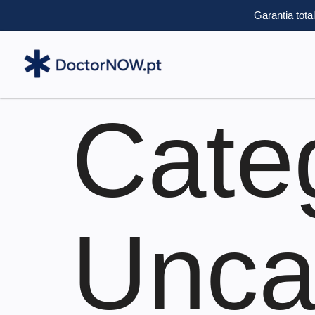
Garantia tota
Categ
Unca