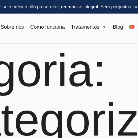
l: se o médico não prescrever, reembolso integral.
Sem perguntas, se
Sobre nós
Como funciona
Tratamentos
Blog
oria:
tegori